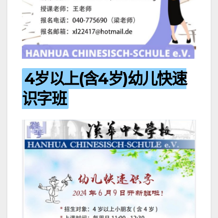
4岁以上(含4岁)幼儿快速
识字班