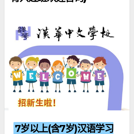
7岁以上(含7岁)汉语学习