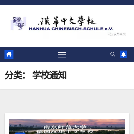
跳
至
内
容
分类：
学校通知