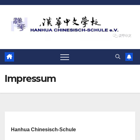
跳
至
内
容
Impressum
Hanhua Chinesisch-Schule